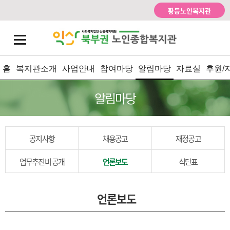
황등노인복지관
홈
복지관소개
사업안내
참여마당
알림마당
자료실
후원/
알림마당
공지사항
채용공고
재정공고
업무추진비 공개
언론보도
식단표
언론보도