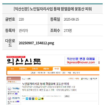
[익산신문] 노인일자리사업 통해 함열읍에 꽃동산 피워
글번호
등록일
220
2025-08-25
등록자
조회수
관리자
273명
다운로
20250907_154812.png
드