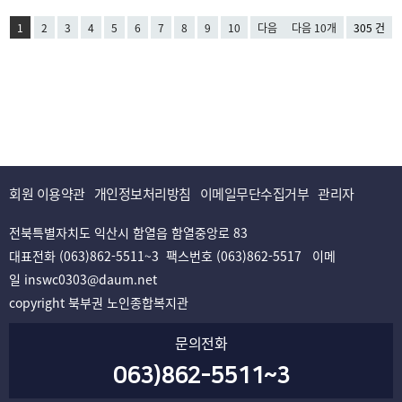
1
2
3
4
5
6
7
8
9
10
다음
다음 10개
305 건
회원 이용약관
개인정보처리방침
이메일무단수집거부
관리자
전북특별자치도 익산시 함열읍 함열중앙로 83
대표전화 (063)862-5511~3 팩스번호 (063)862-5517 이메
일 inswc0303@daum.net
copyright 북부권 노인종합복지관
문의전화
063)862-5511~3