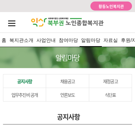
황등노인복지관
홈
복지관소개
사업안내
참여마당
알림마당
자료실
후원/
알림마당
공지사항
채용공고
재정공고
업무추진비 공개
언론보도
식단표
공지사항