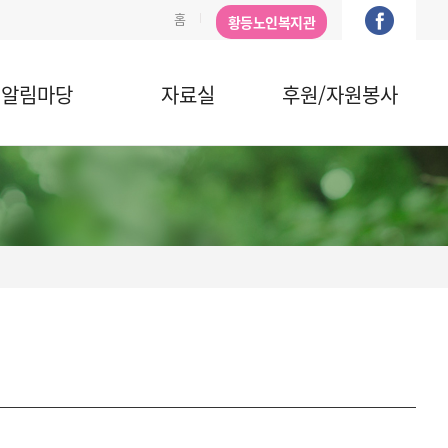
홈
황등노인복지관
알림마당
자료실
후원/자원봉사