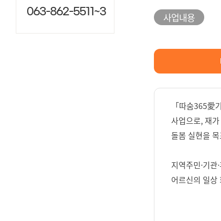
사업내용
「따숨365愛
사업으로, 재가
돌봄 실현을 목
지역주민·기관·
어르신의 일상 