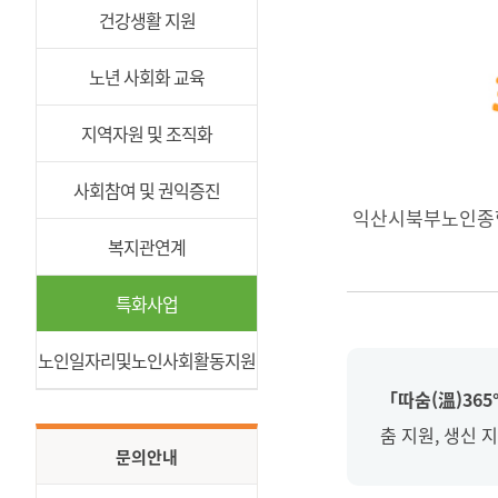
건강생활 지원
노년 사회화 교육
지역자원 및 조직화
사회참여 및 권익증진
익산시북부노인종합
복지관연계
특화사업
노인일자리및노인사회활동지원
「따숨(溫)365
춤 지원, 생신
문의안내