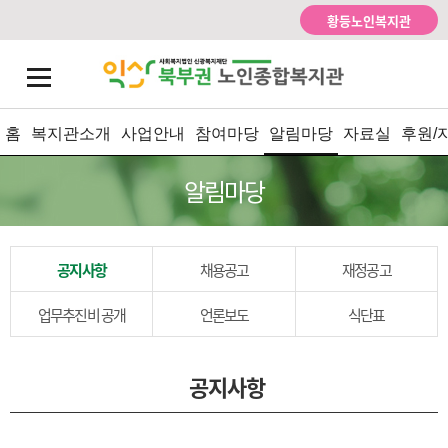
황등노인복지관
홈
복지관소개
사업안내
참여마당
알림마당
자료실
후원/
알림마당
공지사항
채용공고
재정공고
업무추진비 공개
언론보도
식단표
공지사항