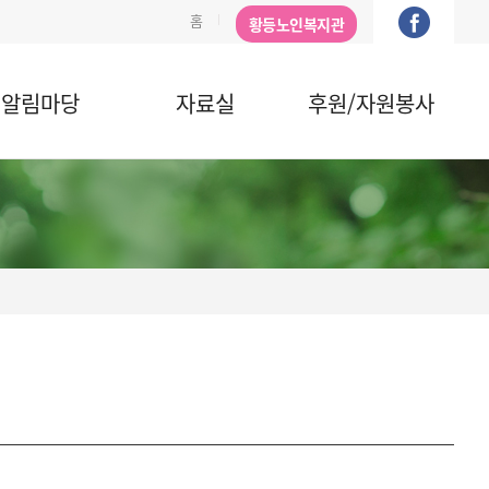
홈
황등노인복지관
알림마당
자료실
후원/자원봉사